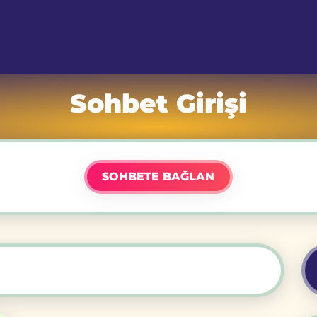
Sohbet Girişi
SOHBETE BAĞLAN