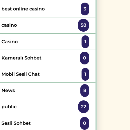
best online casino
3
casino
58
Casino
1
Kameralı Sohbet
0
Mobil Sesli Chat
1
News
8
public
22
Sesli Sohbet
0