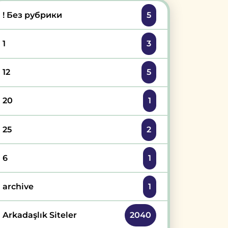
! Без рубрики
5
1
3
12
5
20
1
25
2
6
1
archive
1
Arkadaşlık Siteler
2040