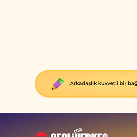
Arkadaşlık kuvvеtli bir ba