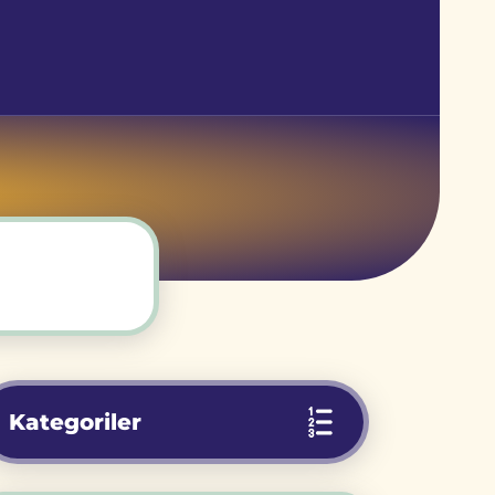
Kategoriler